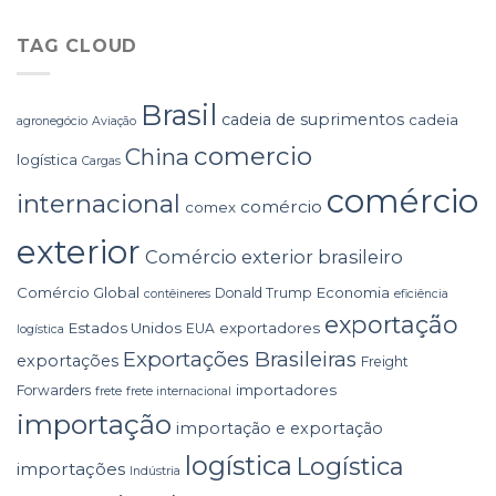
TAG CLOUD
Brasil
cadeia de suprimentos
cadeia
agronegócio
Aviação
comercio
China
logística
Cargas
comércio
internacional
comércio
comex
exterior
Comércio exterior brasileiro
Comércio Global
Economia
Donald Trump
contêineres
eficiência
exportação
Estados Unidos
exportadores
EUA
logística
Exportações Brasileiras
exportações
Freight
importadores
Forwarders
frete
frete internacional
importação
importação e exportação
logística
Logística
importações
Indústria