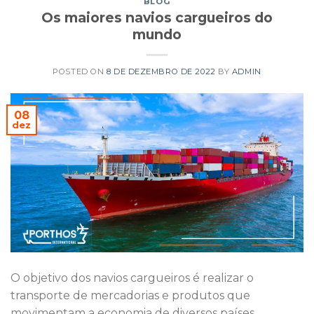
BLOG
Os maiores navios cargueiros do
mundo
POSTED ON
8 DE DEZEMBRO DE 2022
BY
ADMIN
08
dez
O objetivo dos navios cargueiros é realizar o
transporte de mercadorias e produtos que
movimentam a economia de diversos países,