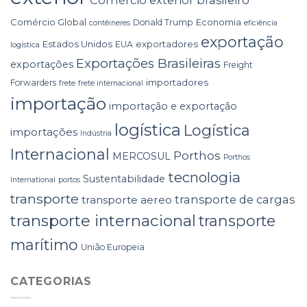
Comércio Global
Economia
Donald Trump
contêineres
eficiência
exportação
Estados Unidos
exportadores
EUA
logística
Exportações Brasileiras
exportações
Freight
importadores
Forwarders
frete
frete internacional
importação
importação e exportação
logística
Logística
importações
Indústria
Internacional
Porthos
MERCOSUL
Porthos
tecnologia
Sustentabilidade
International
portos
transporte
transporte de cargas
transporte aereo
transporte internacional
transporte
marítimo
União Europeia
CATEGORIAS