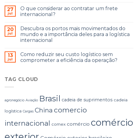
O que considerar ao contratar um frete
27
jul
internacional?
Descubra os portos mais movimentados do
20
jul
mundo e a importância deles para a logística
internacional
Como reduzir seu custo logístico sem
13
jul
comprometer a eficiência da operação?
TAG CLOUD
Brasil
cadeia de suprimentos
cadeia
agronegócio
Aviação
comercio
China
logística
Cargas
comércio
internacional
comércio
comex
exterior
Comércio exterior brasileiro