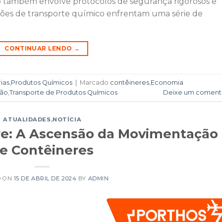
 também envolve protocolos de segurança rigorosos e
ações de transporte químico enfrentam uma série de
CONTINUAR LENDO
→
ias
,
Produtos Químicos
|
Marcado
contêineres
,
Economia
ção
,
Transporte de Produtos Químicos
Deixe um coment
ATUALIDADES
,
NOTÍCIA
re: A Ascensão da Movimentação
e Contêineres
D ON
15 DE ABRIL DE 2024
BY
ADMIN