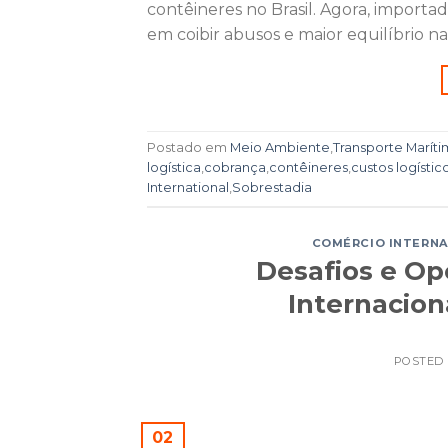
contêineres no Brasil. Agora, importa
em coibir abusos e maior equilíbrio n
Postado em
Meio Ambiente
,
Transporte Marít
logística
,
cobrança
,
contêineres
,
custos logístic
International
,
Sobrestadia
COMÉRCIO INTERN
Desafios e Op
Internacion
POSTED
02