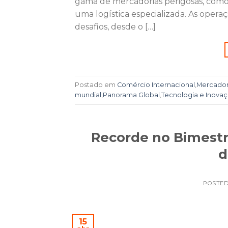
gama de mercadorias perigosas, como
uma logística especializada. As oper
desafios, desde o […]
Postado em
Comércio Internacional
,
Mercador
mundial
,
Panorama Global
,
Tecnologia e Inova
Recorde no Bimest
d
POSTE
15