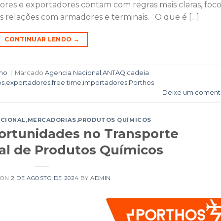
dores e exportadores contam com regras mais claras, foc
as relações com armadores e terminais. O que é […]
CONTINUAR LENDO
→
imo
|
Marcado
Agencia Nacional
,
ANTAQ
,
cadeia
os
,
exportadores
,
free time
,
importadores
,
Porthos
Deixe um coment
ACIONAL
,
MERCADORIAS
,
PRODUTOS QUÍMICOS
ortunidades no Transporte
al de Produtos Químicos
 ON
2 DE AGOSTO DE 2024
BY
ADMIN