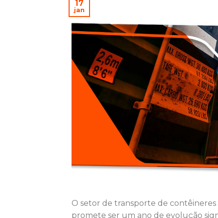
17
jan
O setor de transporte de contêineres
promete ser um ano de evolução signifi