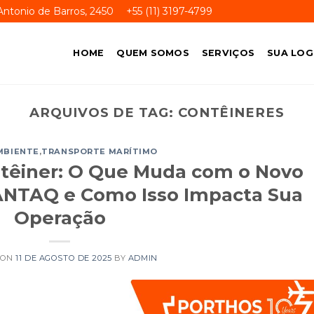
ntonio de Barros, 2450
+55 (11) 3197-4799
HOME
QUEM SOMOS
SERVIÇOS
SUA LOG
ARQUIVOS DE TAG:
CONTÊINERES
MBIENTE
,
TRANSPORTE MARÍTIMO
ntêiner: O Que Muda com o Novo
ANTAQ e Como Isso Impacta Sua
Operação
 ON
11 DE AGOSTO DE 2025
BY
ADMIN