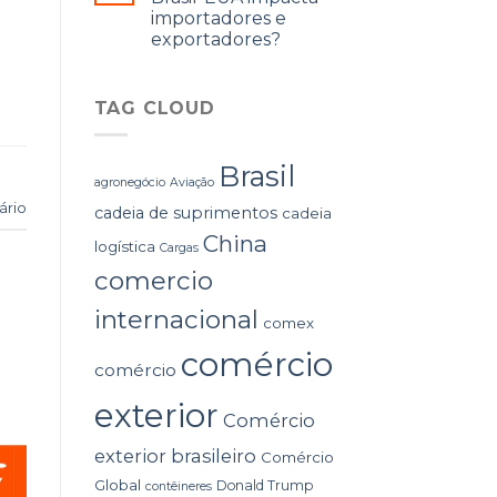
o
importadores e
exportadores?
TAG CLOUD
Brasil
agronegócio
Aviação
ário
cadeia de suprimentos
cadeia
China
logística
Cargas
comercio
internacional
comex
comércio
comércio
exterior
Comércio
exterior brasileiro
Comércio
Global
Donald Trump
contêineres