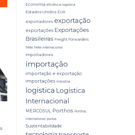
Economia
eficiência logística
Estados Unidos
EUA
exportação
exportadores
Exportações
exportações
Brasileiras
Freight Forwarders
frete
frete internacional
importadores
importação
importação e exportação
importações
Indústria
logística
Logística
Internacional
Porthos
MERCOSUL
Porthos
International
portos
Sustentabilidade
a
tecnologia
transporte