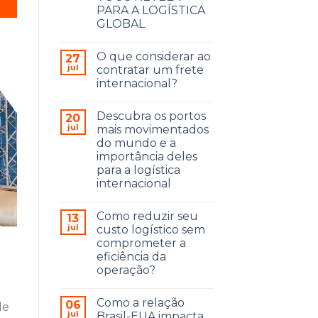
PARA A LOGÍSTICA
GLOBAL
O que considerar ao
27
jul
contratar um frete
internacional?
Descubra os portos
20
jul
mais movimentados
do mundo e a
importância deles
para a logística
internacional
Como reduzir seu
13
jul
custo logístico sem
comprometer a
eficiência da
operação?
Como a relação
06
de
jul
Brasil-EUA impacta