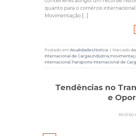
contêineres atingiu um recorde histór
quanto para o comércio internacional
Movimentação […]
Postado em
Atualidades
,
Notícia
|
Marcado
As
Internacional de Cargas
,
Indústria
,
movimentaçã
internacional
,
Transporte Internacional de Car
Tendências no Tran
e Opo
POSTED