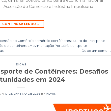
ico, um sinal positivo tanto para a economia nacional
. Ascensão do Comércio e Indústria Impulsiona
CONTINUAR LENDO
→
censão do Comércio
,
comércio
,
contêineres
,
Futuro do Transporte
o de contêineres
,
Movimentação Portuária
,
transporte
gas
Deixe um coment
DICAS
sporte de Contêineres: Desafios
rtunidades em 2024
 ON
17 DE JANEIRO DE 2024
BY
ADMIN