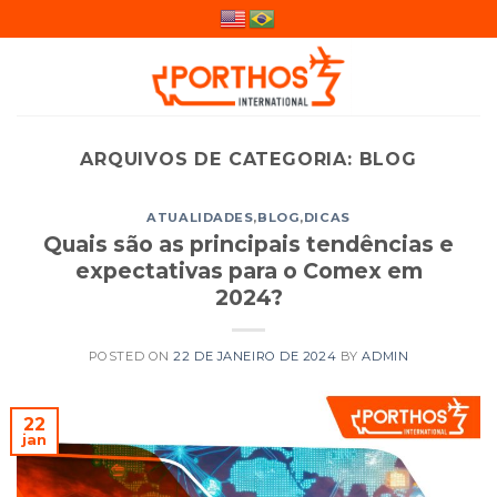
Skip
to
content
ARQUIVOS DE CATEGORIA:
BLOG
ATUALIDADES
,
BLOG
,
DICAS
Quais são as principais tendências e
expectativas para o Comex em
2024?
POSTED ON
22 DE JANEIRO DE 2024
BY
ADMIN
22
jan