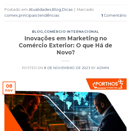
Postado em
Atualidades
,
Blog
,
Dicas
|
Marcado
comex
,
principais tendências
1
Comentário
BLOG
,
COMÉRCIO INTERNACIONAL
Inovações em Marketing no
Comércio Exterior: O que Há de
Novo?
POSTED ON
8 DE NOVEMBRO DE 2023
BY
ADMIN
08
nov