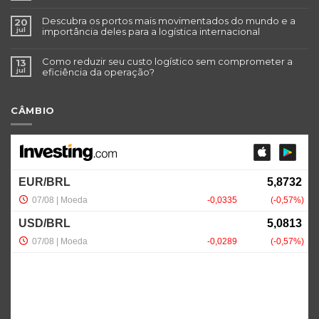
Descubra os portos mais movimentados do mundo e a
20
jul
importância deles para a logística internacional
Como reduzir seu custo logístico sem comprometer a
13
jul
eficiência da operação?
CÂMBIO