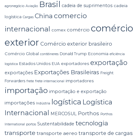
Brasil
cadeia de suprimentos
cadeia
agronegócio
Aviação
comercio
China
logística
Cargas
comércio
internacional
comércio
comex
exterior
Comércio exterior brasileiro
Comércio Global
Economia
Donald Trump
contêineres
eficiência
exportação
Estados Unidos
exportadores
EUA
logística
Exportações Brasileiras
exportações
Freight
importadores
Forwarders
frete
frete internacional
importação
importação e exportação
logística
Logística
importações
Indústria
Internacional
Porthos
MERCOSUL
Porthos
tecnologia
Sustentabilidade
International
portos
transporte
transporte de cargas
transporte aereo