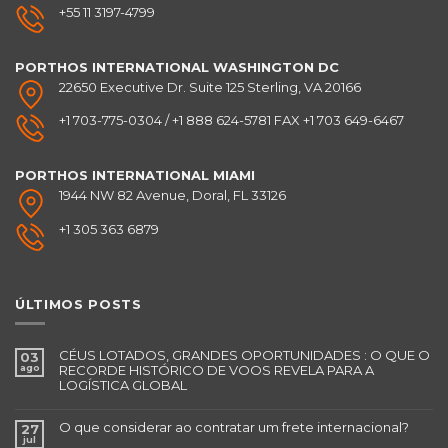
+55 11 3197-4799
PORTHOS INTERNATIONAL
WASHINGTON DC
22650 Executive Dr. Suite 125 Sterling, VA 20166
+1 703-775-0304 / +1 888 624-5781 FAX +1 703 649-6467
PORTHOS INTERNATIONAL
MIAMI
1944 NW 82 Avenue, Doral, FL 33126
+1 305 363 6879
ÚLTIMOS POSTS
CÉUS LOTADOS, GRANDES OPORTUNIDADES : O QUE O
03
ago
RECORDE HISTÓRICO DE VOOS REVELA PARA A
LOGÍSTICA GLOBAL
O que considerar ao contratar um frete internacional?
27
jul