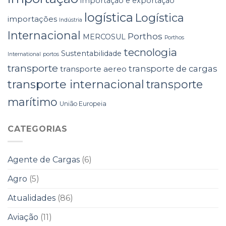
importação e exportação
logística
Logística
importações
Indústria
Internacional
Porthos
MERCOSUL
Porthos
tecnologia
Sustentabilidade
International
portos
transporte
transporte de cargas
transporte aereo
transporte internacional
transporte
marítimo
União Europeia
CATEGORIAS
Agente de Cargas
(6)
Agro
(5)
Atualidades
(86)
Aviação
(11)