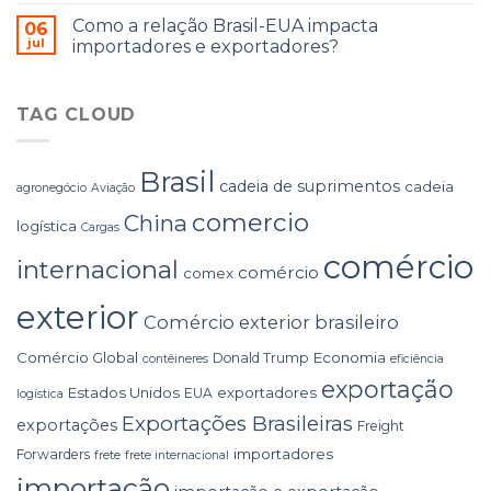
Como a relação Brasil-EUA impacta
06
jul
importadores e exportadores?
TAG CLOUD
Brasil
cadeia de suprimentos
cadeia
agronegócio
Aviação
comercio
China
logística
Cargas
comércio
internacional
comércio
comex
exterior
Comércio exterior brasileiro
Comércio Global
Economia
Donald Trump
contêineres
eficiência
exportação
Estados Unidos
exportadores
EUA
logística
Exportações Brasileiras
exportações
Freight
importadores
Forwarders
frete
frete internacional
importação