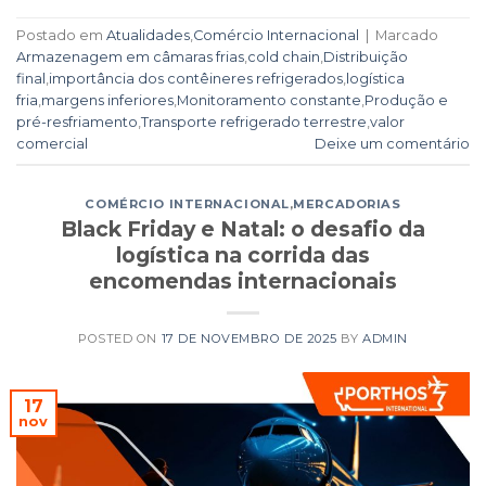
Postado em
Atualidades
,
Comércio Internacional
|
Marcado
Armazenagem em câmaras frias
,
cold chain
,
Distribuição
final
,
importância dos contêineres refrigerados
,
logística
fria
,
margens inferiores
,
Monitoramento constante
,
Produção e
pré-resfriamento
,
Transporte refrigerado terrestre
,
valor
comercial
Deixe um comentário
COMÉRCIO INTERNACIONAL
,
MERCADORIAS
Black Friday e Natal: o desafio da
logística na corrida das
encomendas internacionais
POSTED ON
17 DE NOVEMBRO DE 2025
BY
ADMIN
17
nov