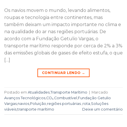
Os navios movem o mundo, levando alimentos,
roupas e tecnologia entre continentes, mas
também deixam um impacto importante no clima e
na qualidade do ar nas regiões portuárias. De
acordo com a Fundação Getulio Vargas, o
transporte marítimo responde por cerca de 2% a 3%
das emissões globais de gases de efeito estufa, o que
[…]
CONTINUAR LENDO
→
Postado em
Atualidades
,
Transporte Marítimo
|
Marcado
Avanços Tecnológicos
,
CO₂
,
Combustível
,
Fundação Getulio
Vargas
,
navios
,
Poluição
,
regiões portuárias.
,
rota
,
Soluções
viáveis
,
transporte marítimo
Deixe um comentário