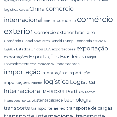
agronegócio
Aviação
comercio
China
logística
Cargas
comércio
internacional
comércio
comex
exterior
Comércio exterior brasileiro
Comércio Global
Economia
Donald Trump
contêineres
eficiência
exportação
Estados Unidos
exportadores
EUA
logística
Exportações Brasileiras
exportações
Freight
importadores
Forwarders
frete
frete internacional
importação
importação e exportação
logística
Logística
importações
Indústria
Internacional
Porthos
MERCOSUL
Porthos
tecnologia
Sustentabilidade
International
portos
transporte
transporte de cargas
transporte aereo
transporte internacional
transporte