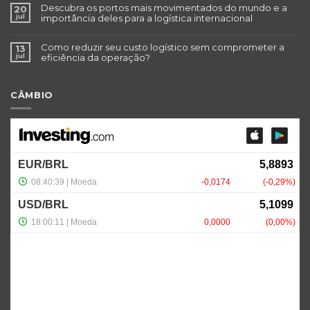
Descubra os portos mais movimentados do mundo e a
20
jul
importância deles para a logística internacional
Como reduzir seu custo logístico sem comprometer a
13
jul
eficiência da operação?
CÂMBIO