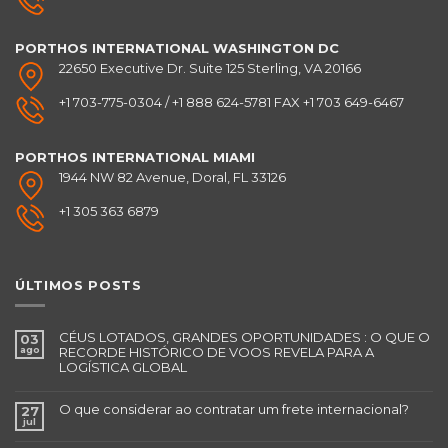
PORTHOS INTERNATIONAL
WASHINGTON DC
22650 Executive Dr. Suite 125 Sterling, VA 20166
+1 703-775-0304 / +1 888 624-5781 FAX +1 703 649-6467
PORTHOS INTERNATIONAL
MIAMI
1944 NW 82 Avenue, Doral, FL 33126
+1 305 363 6879
ÚLTIMOS POSTS
CÉUS LOTADOS, GRANDES OPORTUNIDADES : O QUE O
03
ago
RECORDE HISTÓRICO DE VOOS REVELA PARA A
LOGÍSTICA GLOBAL
O que considerar ao contratar um frete internacional?
27
jul