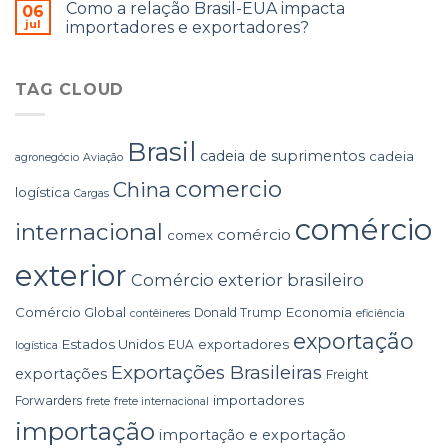
Como a relação Brasil-EUA impacta
06
jul
importadores e exportadores?
TAG CLOUD
Brasil
cadeia de suprimentos
cadeia
agronegócio
Aviação
comercio
China
logística
Cargas
comércio
internacional
comércio
comex
exterior
Comércio exterior brasileiro
Comércio Global
Economia
Donald Trump
contêineres
eficiência
exportação
Estados Unidos
exportadores
EUA
logística
Exportações Brasileiras
exportações
Freight
importadores
Forwarders
frete
frete internacional
importação
importação e exportação