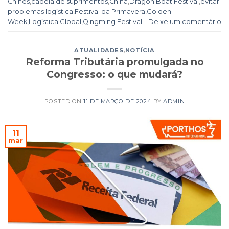
Chinês
,
cadeia de suprimentos
,
China
,
Dragon Boat Festival
,
evitar
problemas logística
,
Festival da Primavera
,
Golden
Week
,
Logística Global
,
Qingming Festival
Deixe um comentário
ATUALIDADES
,
NOTÍCIA
Reforma Tributária promulgada no
Congresso: o que mudará?
POSTED ON
11 DE MARÇO DE 2024
BY
ADMIN
11
mar