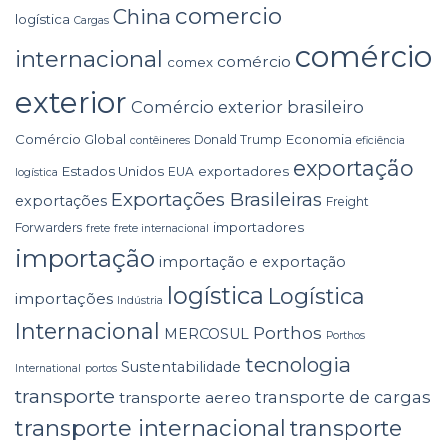
comercio
China
logística
Cargas
comércio
internacional
comércio
comex
exterior
Comércio exterior brasileiro
Comércio Global
Economia
Donald Trump
contêineres
eficiência
exportação
Estados Unidos
exportadores
EUA
logística
Exportações Brasileiras
exportações
Freight
importadores
Forwarders
frete
frete internacional
importação
importação e exportação
logística
Logística
importações
Indústria
Internacional
Porthos
MERCOSUL
Porthos
tecnologia
Sustentabilidade
International
portos
transporte
transporte de cargas
transporte aereo
transporte internacional
transporte