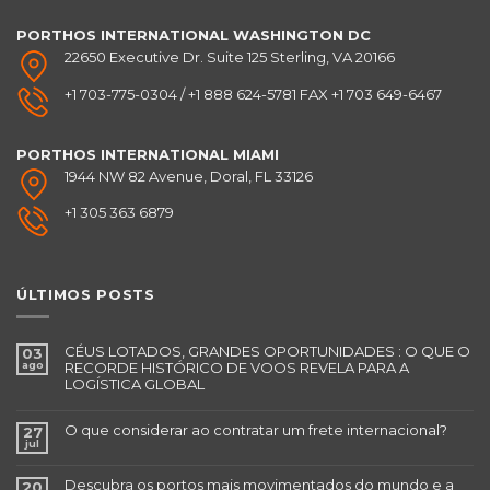
PORTHOS INTERNATIONAL
WASHINGTON DC
22650 Executive Dr. Suite 125 Sterling, VA 20166
+1 703-775-0304 / +1 888 624-5781 FAX +1 703 649-6467
PORTHOS INTERNATIONAL
MIAMI
1944 NW 82 Avenue, Doral, FL 33126
+1 305 363 6879
ÚLTIMOS POSTS
CÉUS LOTADOS, GRANDES OPORTUNIDADES : O QUE O
03
ago
RECORDE HISTÓRICO DE VOOS REVELA PARA A
LOGÍSTICA GLOBAL
O que considerar ao contratar um frete internacional?
27
jul
Descubra os portos mais movimentados do mundo e a
20