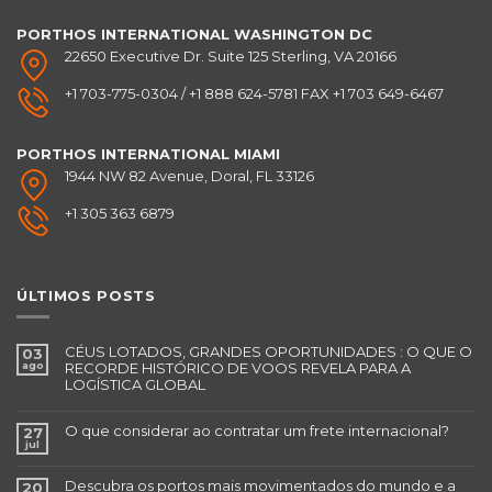
PORTHOS INTERNATIONAL
WASHINGTON DC
22650 Executive Dr. Suite 125 Sterling, VA 20166
+1 703-775-0304 / +1 888 624-5781 FAX +1 703 649-6467
PORTHOS INTERNATIONAL
MIAMI
1944 NW 82 Avenue, Doral, FL 33126
+1 305 363 6879
ÚLTIMOS POSTS
CÉUS LOTADOS, GRANDES OPORTUNIDADES : O QUE O
03
ago
RECORDE HISTÓRICO DE VOOS REVELA PARA A
LOGÍSTICA GLOBAL
O que considerar ao contratar um frete internacional?
27
jul
Descubra os portos mais movimentados do mundo e a
20