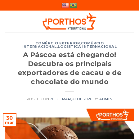
Skip
to
content
COMÉRCIO EXTERIOR
,
COMÉRCIO
INTERNACIONAL
,
LOGÍSTICA INTERNACIONAL
A Páscoa está chegando!
Descubra os principais
exportadores de cacau e de
chocolate do mundo
POSTED ON
30 DE MARÇO DE 2026
BY
ADMIN
30
mar