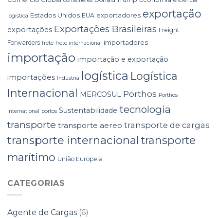
contêineres
eficiência
exportação
Estados Unidos
exportadores
EUA
logística
Exportações Brasileiras
exportações
Freight
importadores
Forwarders
frete
frete internacional
importação
importação e exportação
logística
Logística
importações
Indústria
Internacional
Porthos
MERCOSUL
Porthos
tecnologia
Sustentabilidade
International
portos
transporte
transporte de cargas
transporte aereo
transporte internacional
transporte
marítimo
União Europeia
CATEGORIAS
Agente de Cargas
(6)