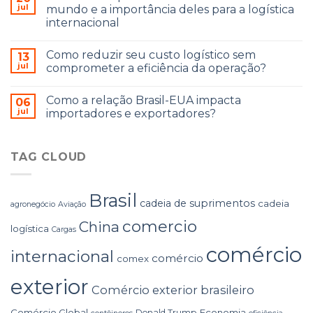
jul
mundo e a importância deles para a logística
internacional
Como reduzir seu custo logístico sem
13
jul
comprometer a eficiência da operação?
Como a relação Brasil-EUA impacta
06
jul
importadores e exportadores?
TAG CLOUD
Brasil
cadeia de suprimentos
cadeia
agronegócio
Aviação
comercio
China
logística
Cargas
comércio
internacional
comércio
comex
exterior
Comércio exterior brasileiro
Comércio Global
Economia
Donald Trump