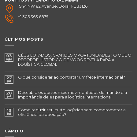
PORTHOS INTERNATIONAL
MIAMI
1944 NW 82 Avenue, Doral, FL 33126
+1 305 363 6879
ÚLTIMOS POSTS
CÉUS LOTADOS, GRANDES OPORTUNIDADES : O QUE O
03
ago
RECORDE HISTÓRICO DE VOOS REVELA PARA A
LOGÍSTICA GLOBAL
O que considerar ao contratar um frete internacional?
27
jul
Descubra os portos mais movimentados do mundo e a
20
jul
importância deles para a logística internacional
Como reduzir seu custo logístico sem comprometer a
13
jul
eficiência da operação?
CÂMBIO