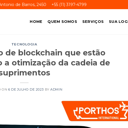
ntonio de Barros, 2450
+55 (11) 3197-4799
HOME
QUEM SOMOS
SERVIÇOS
SUA LOG
TECNOLOGIA
o de blockchain que estão
 a otimização da cadeia de
suprimentos
D ON
6 DE JULHO DE 2023
BY
ADMIN