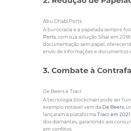
2. Redução de Papelad
Abu Dhabi Ports
A burocracia e a papelada sempre fo
Ports
, com sua solução Silsal em 2018
documentação sem papel, oferecendo
envio de informações e documentos en
3. Combate à Contraf
De Beers e Tracr
A tecnologia blockchain pode ser fu
exemplo notável vem da
De Beers
, 
lançaram a plataforma
Tracr em 2021
dos diamantes, garantindo aos consum
em conflitos.