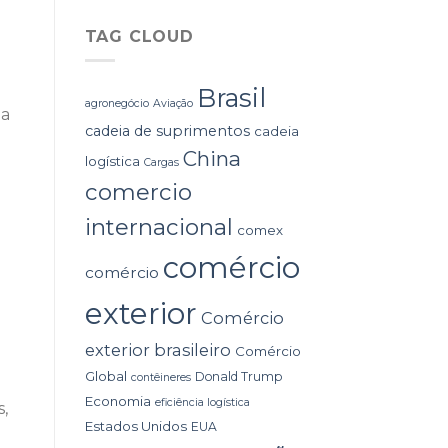
TAG CLOUD
Brasil
agronegócio
Aviação
ma
cadeia de suprimentos
cadeia
China
logística
e
Cargas
comercio
internacional
comex
a
comércio
comércio
exterior
Comércio
exterior brasileiro
Comércio
Global
Donald Trump
contêineres
Economia
eficiência logística
,
Estados Unidos
EUA