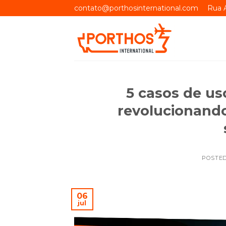
Skip
contato@porthosinternational.com
Rua A
to
content
5 casos de us
revolucionando
POSTE
06
jul