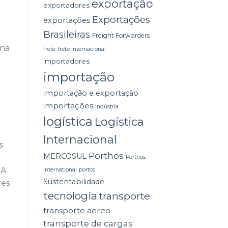
exportação
exportadores
Exportações
exportações
Brasileiras
r
Freight Forwarders
 na
frete
frete internacional
importadores
importação
importação e exportação
importações
Indústria
logística
Logística
Internacional
s
Porthos
MERCOSUL
Porthos
 A
International
portos
Sustentabilidade
res
tecnologia
transporte
transporte aereo
transporte de cargas