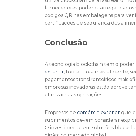
utiliza blockchain para rastrear o mo
fornecedores podem carregar dados 
códigos QR nas embalagens para ver 
certificações de segurança dos alimen
Conclusão
A tecnologia blockchain tem o poder
exterior
, tornando-a mais eficiente, 
pagamentos transfronteiriços mais ef
empresas inovadoras estão aproveitand
otimizar suas operações.
Empresas de
comércio exterior
que bu
suprimentos devem considerar explor
O investimento em soluções blockchai
dinâmico mercado global.